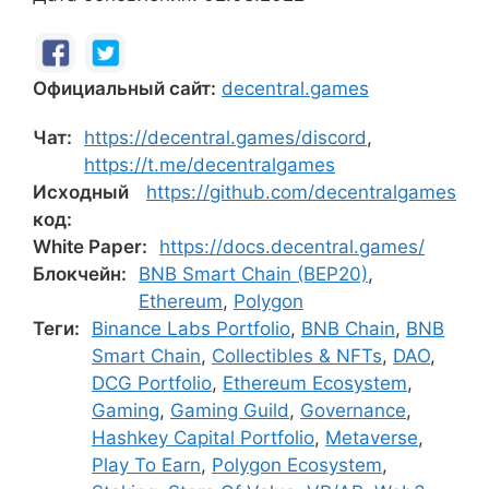
Официальный сайт:
decentral.games
Чат:
https://decentral.games/discord
,
https://t.me/decentralgames
Исходный
https://github.com/decentralgames
код:
White Paper:
https://docs.decentral.games/
Блокчейн:
BNB Smart Chain (BEP20)
,
Ethereum
,
Polygon
Теги:
Binance Labs Portfolio
,
BNB Chain
,
BNB
Smart Chain
,
Collectibles & NFTs
,
DAO
,
DCG Portfolio
,
Ethereum Ecosystem
,
Gaming
,
Gaming Guild
,
Governance
,
Hashkey Capital Portfolio
,
Metaverse
,
Play To Earn
,
Polygon Ecosystem
,