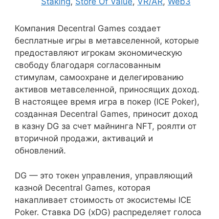
Staking
,
Store Of Value
,
VR/AR
,
Web3
Компания Decentral Games создает
бесплатные игры в метавселенной, которые
предоставляют игрокам экономическую
свободу благодаря согласованным
стимулам, самоохране и делегированию
активов метавселенной, приносящих доход.
В настоящее время игра в покер (ICE Poker),
созданная Decentral Games, приносит доход
в казну DG за счет майнинга NFT, роялти от
вторичной продажи, активаций и
обновлений.
DG — это токен управления, управляющий
казной Decentral Games, которая
накапливает стоимость от экосистемы ICE
Poker. Ставка DG (xDG) распределяет голоса