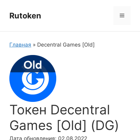
Перейти
к
Rutoken
Меню
содержимому
Главная
»
Decentral Games [Old]
Токен Decentral
Games [Old] (DG)
Дата обновления: 02.08.2022