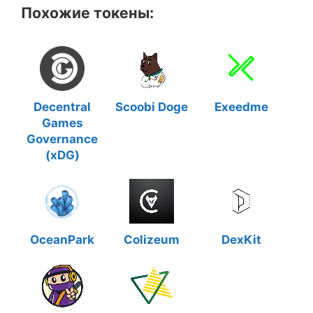
Похожие токены:
Decentral
Scoobi Doge
Exeedme
Games
Governance
(xDG)
OceanPark
Colizeum
DexKit