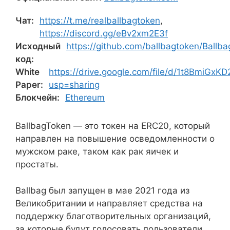
Чат:
https://t.me/realballbagtoken
,
https://discord.gg/eBv2xm2E3f
Исходный
https://github.com/ballbagtoken/Ballba
код:
White
https://drive.google.com/file/d/1t8BmiG
Paper:
usp=sharing
Блокчейн:
Ethereum
BallbagToken — это токен на ERC20, который
направлен на повышение осведомленности о
мужском раке, таком как рак яичек и
простаты.
Ballbag был запущен в мае 2021 года из
Великобритании и направляет средства на
поддержку благотворительных организаций,
за которые будут голосовать пользователи