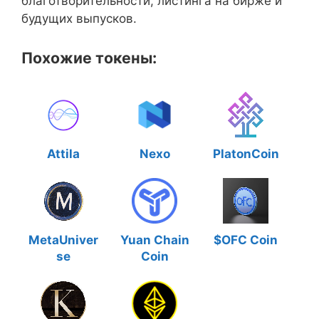
благотворительности, листинга на бирже и
будущих выпусков.
Похожие токены:
Attila
Nexo
PlatonCoin
MetaUniver
Yuan Chain
$OFC Coin
se
Coin