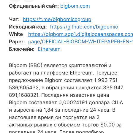
Официальный сайт:
bigbom.com
Чат:
https://t.me/bigbomicogroup
Исходный код:
https://github.com/bigbomio
White
https://bigbom.sgp1.digitaloceanspaces.com
Paper:
page/OFFICIAL-BIGBOM-WHITEPAPER-EN-1.1
Блокчейн:
Ethereum
Bigbom (BBO) является криптовалютой и
работает на платформе Ethereum. Текущее
предложение Bigbom составляет 1 993 751
536,605432, в обращении находится 335 947
891,1688321. Последняя известная цена
Bigbom составляет 0,00024191 доллара США
и выросла на 1,84 за последние 24 часа. В
настоящее время он торгуется на 2
активных рынках с объемом торгов $0.00 за
последние 24 часа. Более подробную