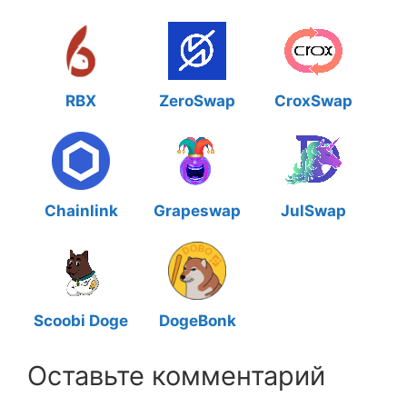
RBX
ZeroSwap
CroxSwap
Chainlink
Grapeswap
JulSwap
Scoobi Doge
DogeBonk
Оставьте комментарий