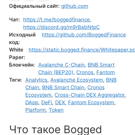
Официальный сайт:
github.com
Чат:
https://t.me/boggedfinance
,
https://discord.gg/m9rBabNtpC
Исходный
https://github.com/BoggedFinance
код:
White
https://static.bogged.finance/Whitepaper.p
Paper:
Блокчейн:
Avalanche C-Chain
,
BNB Smart
Chain (BEP20)
,
Cronos
,
Fantom
Теги:
Analytics
,
Avalanche Ecosystem
,
BNB
Chain
,
BNB Smart Chain
,
Cronos
Ecosystem
,
Cross-Chain DEX Aggregator
,
DApp
,
DeFi
,
DEX
,
Fantom Ecosystem
,
Platform
,
Token
Что такое Bogged