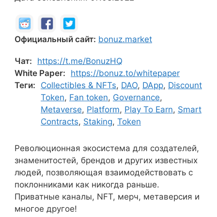
Официальный сайт:
bonuz.market
Чат:
https://t.me/BonuzHQ
White Paper:
https://bonuz.to/whitepaper
Теги:
Collectibles & NFTs
,
DAO
,
DApp
,
Discount
Token
,
Fan token
,
Governance
,
Metaverse
,
Platform
,
Play To Earn
,
Smart
Contracts
,
Staking
,
Token
Революционная экосистема для создателей,
знаменитостей, брендов и других известных
людей, позволяющая взаимодействовать с
поклонниками как никогда раньше.
Приватные каналы, NFT, мерч, метаверсия и
многое другое!