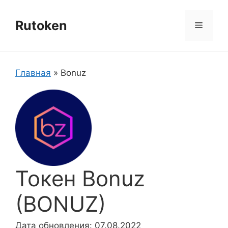
Перейти
к
Rutoken
Меню
содержимому
Главная
»
Bonuz
Токен Bonuz
(BONUZ)
Дата обновления: 07.08.2022