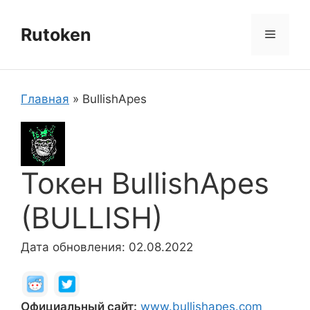
Перейти
к
Rutoken
Меню
содержимому
Главная
»
BullishApes
Токен BullishApes
(BULLISH)
Дата обновления: 02.08.2022
Официальный сайт:
www.bullishapes.com