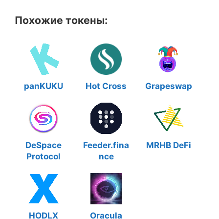
Похожие токены:
panKUKU
Hot Cross
Grapeswap
DeSpace
Feeder.fina
MRHB DeFi
Protocol
nce
HODLX
Oracula