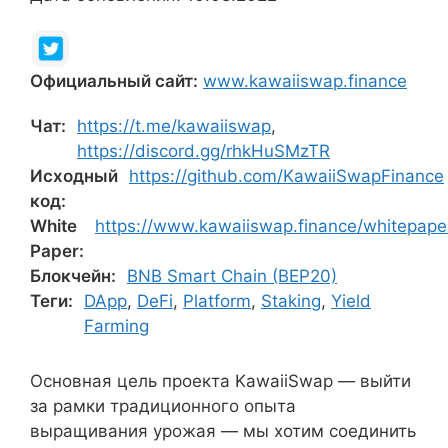
Официальный сайт:
www.kawaiiswap.finance
Чат:
https://t.me/kawaiiswap
,
https://discord.gg/rhkHuSMzTR
Исходный
https://github.com/KawaiiSwapFinance
код:
White
https://www.kawaiiswap.finance/whitepape
Paper:
Блокчейн:
BNB Smart Chain (BEP20)
Теги:
DApp
,
DeFi
,
Platform
,
Staking
,
Yield
Farming
Основная цель проекта KawaiiSwap — выйти
за рамки традиционного опыта
выращивания урожая — мы хотим соединить