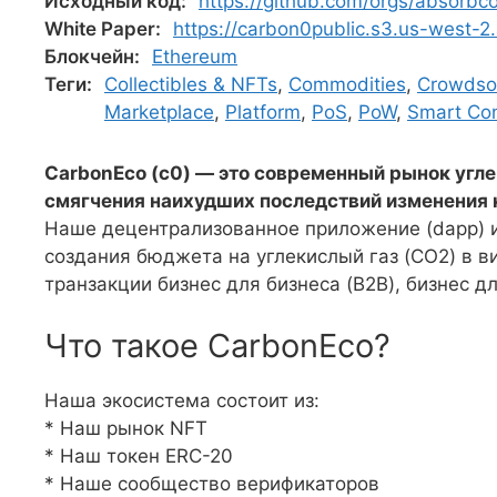
Исходный код:
https://github.com/orgs/absorbco
White Paper:
https://carbon0public.s3.us-west
Блокчейн:
Ethereum
Теги:
Collectibles & NFTs
,
Commodities
,
Crowdso
Marketplace
,
Platform
,
PoS
,
PoW
,
Smart Con
CarbonEco (c0) — это современный рынок угл
смягчения наихудших последствий изменения 
Наше децентрализованное приложение (dapp) и
создания бюджета на углекислый газ (CO2) в 
транзакции бизнес для бизнеса (B2B), бизнес дл
Что такое CarbonEco?
Наша экосистема состоит из:
* Наш рынок NFT
* Наш токен ERC-20
* Наше сообщество верификаторов