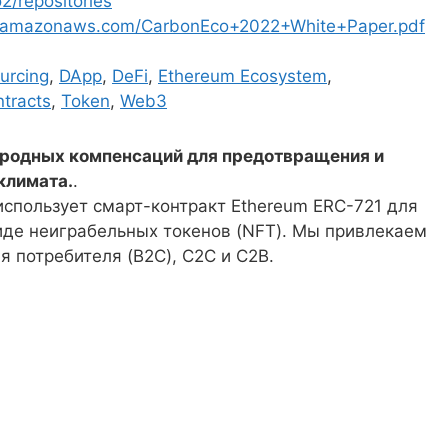
2/repositories
-2.amazonaws.com/CarbonEco+2022+White+Paper.pdf
urcing
,
DApp
,
DeFi
,
Ethereum Ecosystem
,
tracts
,
Token
,
Web3
еродных компенсаций для предотвращения и
климата.
.
спользует смарт-контракт Ethereum ERC-721 для
виде неиграбельных токенов (NFT). Мы привлекаем
я потребителя (B2C), C2C и C2B.