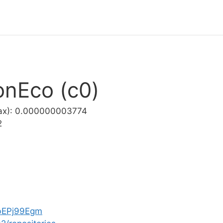
onEco (c0)
ах): 0.000000003774
2
cbEPj99Egm