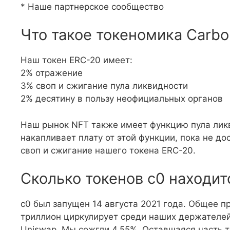
* Наше партнерское сообщество
Что такое токеномика Carb
Наш токен ERC-20 имеет:
2% отражение
3% своп и сжигание пула ликвидности
2% десятину в пользу неофициальных органов
Наш рынок NFT также имеет функцию пула лик
накапливает плату от этой функции, пока не до
своп и сжигание нашего токена ERC-20.
Сколько токенов c0 находит
c0 был запущен 14 августа 2021 года. Общее п
триллион циркулирует среди наших держателей
Uniswap. Мы сожгли 4,55%. Оставшаяся часть т