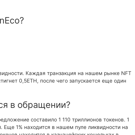
onEco?
видности. Каждая транзакция на нашем рынке NFT
стигнет 0,5ETH, после чего запускается еще один
ся в обращении?
редложение составило 1 110 триллионов токенов. 1
. Еще 1% находится в нашем пуле ликвидности на
окенов находится в казначейских кошельках в