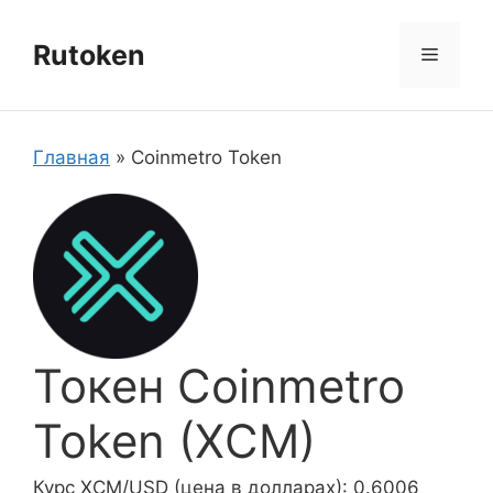
Перейти
к
Rutoken
Меню
содержимому
Главная
»
Coinmetro Token
Токен Coinmetro
Token (XCM)
Курс XCM/USD (цена в долларах): 0.6006