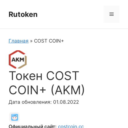
Перейти
к
Rutoken
Меню
содержимому
Главная
»
COST COIN+
Токен COST
COIN+ (AKM)
Дата обновления: 01.08.2022
Официальный сайт:
costcoin.cc