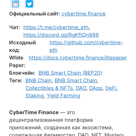
Официальный сайт:
cybertime.finance
Чат:
https://t.me/cybertime_eth
,
https://discord.gg/RgKftQn996
Исходный
https://github.com/cybertime-
код:
eth
White
https://docs.cybertime.finance/litepaper
Paper:
Блокчейн:
BNB Smart Chain (BEP20)
Теги:
BNB Chain
,
BNB Smart Chain
,
Collectibles & NFTs
,
DAO
,
DApp
,
DeFi
,
Staking
,
Yield Farming
CyberTime Finance
— это
децентрализованная платформа
приложений, созданная как экосистема,
содержащая фермерство, DAO, NFT, Mystery