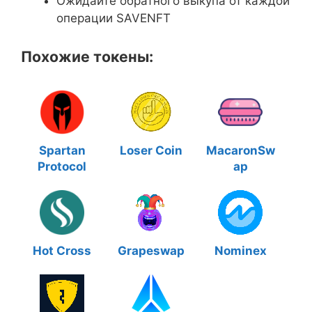
Ожидайте обратного выкупа от каждой
операции SAVENFT
Похожие токены:
Spartan
Loser Coin
MacaronSw
Protocol
ap
Hot Cross
Grapeswap
Nominex