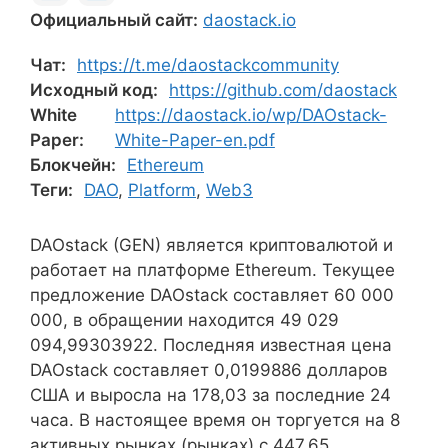
Официальный сайт:
daostack.io
Чат:
https://t.me/daostackcommunity
Исходный код:
https://github.com/daostack
White
https://daostack.io/wp/DAOstack-
Paper:
White-Paper-en.pdf
Блокчейн:
Ethereum
Теги:
DAO
,
Platform
,
Web3
DAOstack (GEN) является криптовалютой и
работает на платформе Ethereum. Текущее
предложение DAOstack составляет 60 000
000, в обращении находится 49 029
094,99303922. Последняя известная цена
DAOstack составляет 0,0199886 долларов
США и выросла на 178,03 за последние 24
часа. В настоящее время он торгуется на 8
активных рынках (рынках) с 447,65