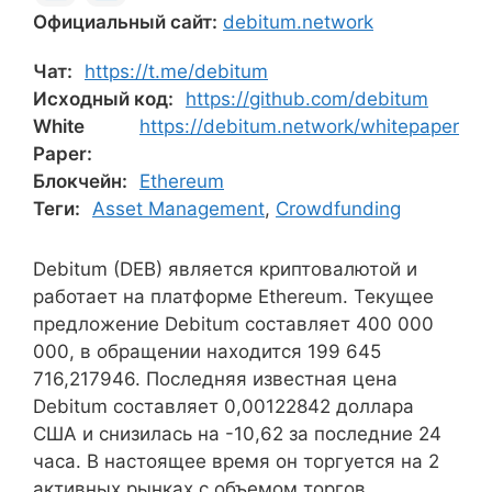
Официальный сайт:
debitum.network
Чат:
https://t.me/debitum
Исходный код:
https://github.com/debitum
White
https://debitum.network/whitepaper
Paper:
Блокчейн:
Ethereum
Теги:
Asset Management
,
Crowdfunding
Debitum (DEB) является криптовалютой и
работает на платформе Ethereum. Текущее
предложение Debitum составляет 400 000
000, в обращении находится 199 645
716,217946. Последняя известная цена
Debitum составляет 0,00122842 доллара
США и снизилась на -10,62 за последние 24
часа. В настоящее время он торгуется на 2
активных рынках с объемом торгов