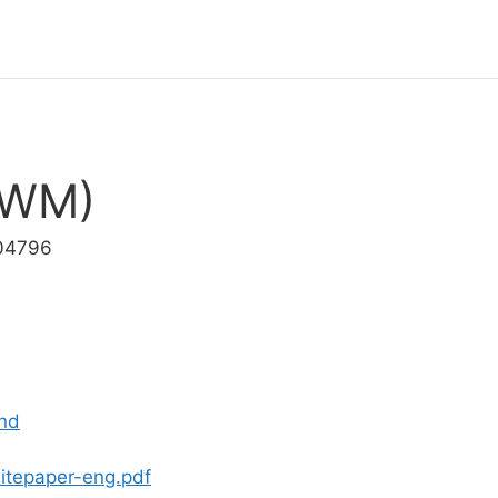
SWM)
04796
nd
itepaper-eng.pdf