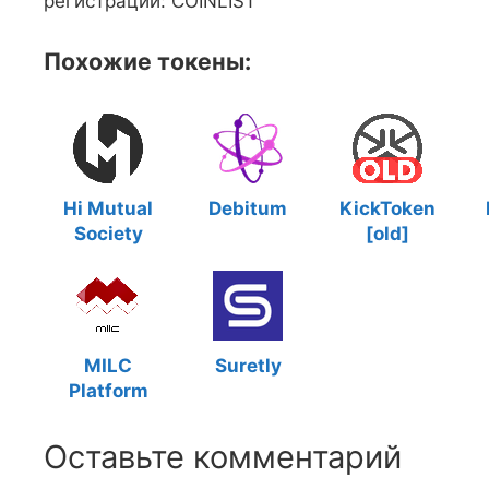
регистрации: COINLIST
Похожие токены:
Hi Mutual
Debitum
KickToken
Society
[old]
MILC
Suretly
Platform
Оставьте комментарий