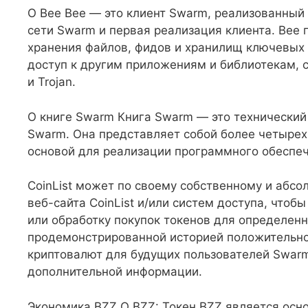
О Bee Bee — это клиент Swarm, реализованный 
сети Swarm и первая реализация клиента. Bee
хранения файлов, фидов и хранилищ ключевых 
доступ к другим приложениям и библиотекам, 
и Trojan.
О книге Swarm Книга Swarm — это технически
Swarm. Она представляет собой более четырех
основой для реализации программного обеспеч
CoinList может по своему собственному и абс
веб-сайта CoinList и/или систем доступа, что
или обработку покупок токенов для определен
продемонстрированной историей положительно
криптовалют для будущих пользователей Swarm
дополнительной информации.
Экономика BZZ О BZZ: Токен BZZ является осн