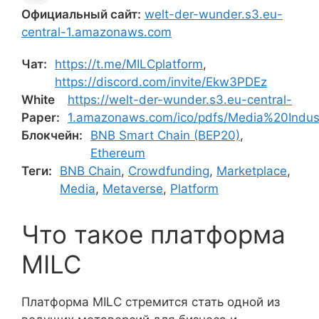
Официальный сайт:
welt-der-wunder.s3.eu-
central-1.amazonaws.com
Чат:
https://t.me/MILCplatform
,
https://discord.com/invite/Ekw3PDEz
White
https://welt-der-wunder.s3.eu-central-
Paper:
1.amazonaws.com/ico/pdfs/Media%20Indus
Блокчейн:
BNB Smart Chain (BEP20)
,
Ethereum
Теги:
BNB Chain
,
Crowdfunding
,
Marketplace
,
Media
,
Metaverse
,
Platform
Что такое платформа
MILC
Платформа MILC стремится стать одной из