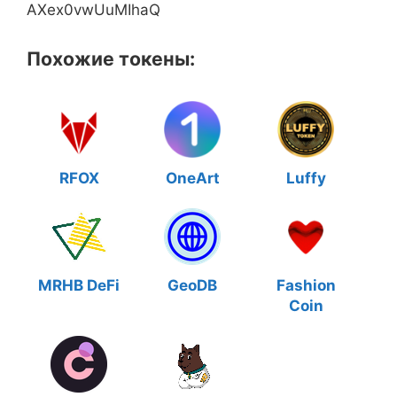
AXex0vwUuMIhaQ
Похожие токены:
RFOX
OneArt
Luffy
MRHB DeFi
GeoDB
Fashion
Coin