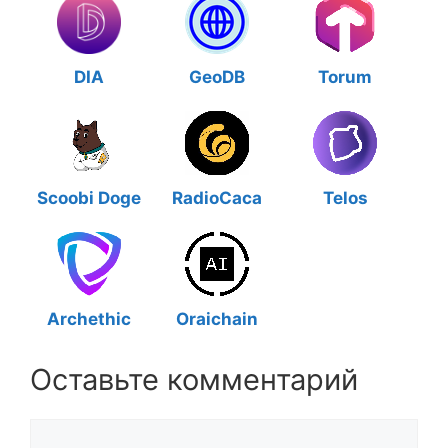
DIA
GeoDB
Torum
Scoobi Doge
RadioCaca
Telos
Archethic
Oraichain
Оставьте комментарий
Комментарий