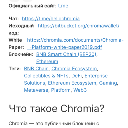
Официальный сайт:
t.me
Чат:
https://t.me/hellochromia
Исходный
https://bitbucket.org/chromawallet/
код:
White
https://chromia.com/documents/Chromia-
Paper:
_-Platform-white-paper2019.pdf
Блокчейн:
BNB Smart Chain (BEP20)
,
Ethereum
Теги:
BNB Chain
,
Chromia Ecosystem
,
Collectibles & NFTs
,
DeFi
,
Enterprise
Solutions
,
Ethereum Ecosystem
,
Gaming
,
Metaverse
,
Platform
,
Web3
Что такое Chromia?
Chromia — это публичный блокчейн с