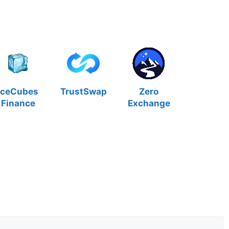
IceCubes
TrustSwap
Zero
Finance
Exchange