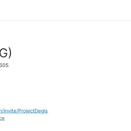
G)
6605
m/invite/ProjectDegis
ce