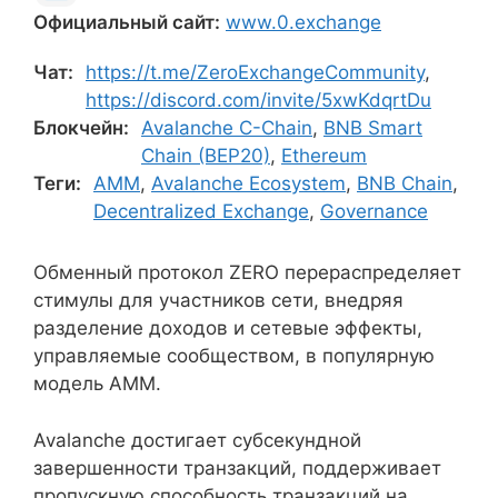
Официальный сайт:
www.0.exchange
Чат:
https://t.me/ZeroExchangeCommunity
,
https://discord.com/invite/5xwKdqrtDu
Блокчейн:
Avalanche C-Chain
,
BNB Smart
Chain (BEP20)
,
Ethereum
Теги:
AMM
,
Avalanche Ecosystem
,
BNB Chain
,
Decentralized Exchange
,
Governance
Обменный протокол ZERO перераспределяет
стимулы для участников сети, внедряя
разделение доходов и сетевые эффекты,
управляемые сообществом, в популярную
модель AMM.
Avalanche достигает субсекундной
завершенности транзакций, поддерживает
пропускную способность транзакций на