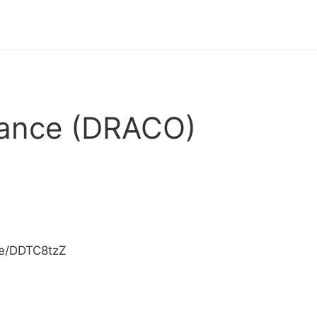
nance (DRACO)
ite/DDTC8tzZ