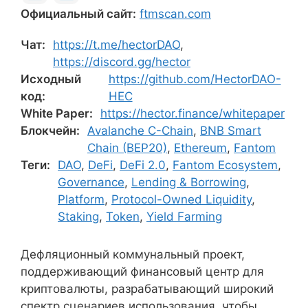
Официальный сайт:
ftmscan.com
Чат:
https://t.me/hectorDAO
,
https://discord.gg/hector
Исходный
https://github.com/HectorDAO-
код:
HEC
White Paper:
https://hector.finance/whitepaper
Блокчейн:
Avalanche C-Chain
,
BNB Smart
Chain (BEP20)
,
Ethereum
,
Fantom
Теги:
DAO
,
DeFi
,
DeFi 2.0
,
Fantom Ecosystem
,
Governance
,
Lending & Borrowing
,
Platform
,
Protocol-Owned Liquidity
,
Staking
,
Token
,
Yield Farming
Дефляционный коммунальный проект,
поддерживающий финансовый центр для
криптовалюты, разрабатывающий широкий
спектр сценариев использования, чтобы