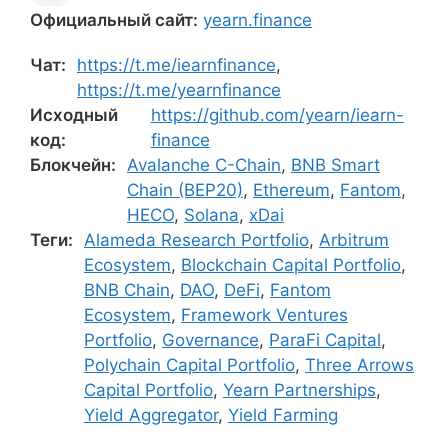
Официальный сайт:
yearn.finance
Чат:
https://t.me/iearnfinance
,
https://t.me/yearnfinance
Исходный
https://github.com/yearn/iearn-
код:
finance
Блокчейн:
Avalanche C-Chain
,
BNB Smart
Chain (BEP20)
,
Ethereum
,
Fantom
,
HECO
,
Solana
,
xDai
Теги:
Alameda Research Portfolio
,
Arbitrum
Ecosystem
,
Blockchain Capital Portfolio
,
BNB Chain
,
DAO
,
DeFi
,
Fantom
Ecosystem
,
Framework Ventures
Portfolio
,
Governance
,
ParaFi Capital
,
Polychain Capital Portfolio
,
Three Arrows
Capital Portfolio
,
Yearn Partnerships
,
Yield Aggregator
,
Yield Farming