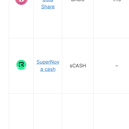
Share
SuperNov
sCASH
–
a cash