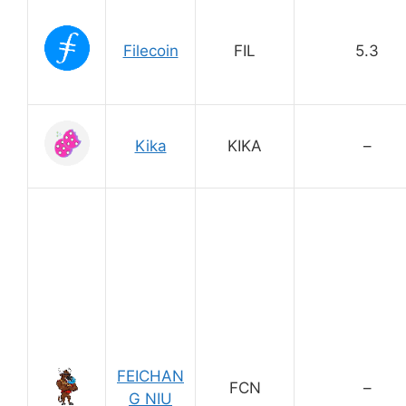
Filecoin
FIL
5.3
Kika
KIKA
–
FEICHAN
FCN
–
G NIU