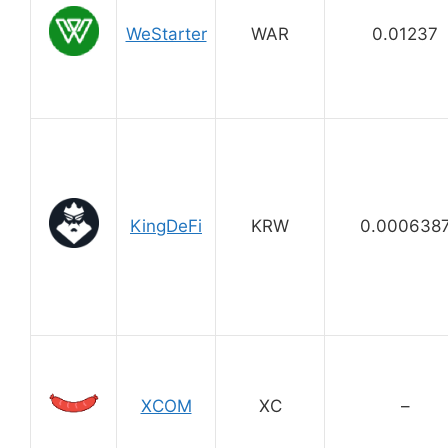
WeStarter
WAR
0.01237
KingDeFi
KRW
0.000638
XCOM
XC
–