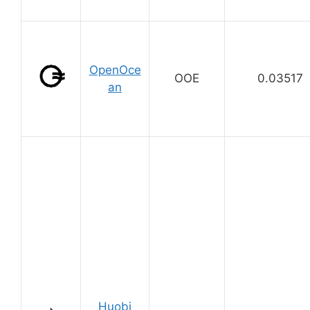
OpenOce
OOE
0.03517
an
Huobi