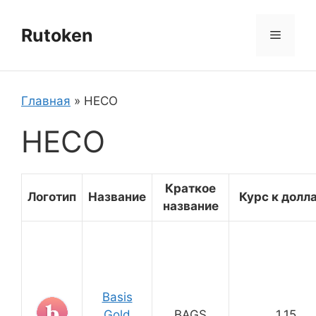
Перейти
к
Rutoken
Меню
содержимому
Главная
»
HECO
HECO
Краткое
Логотип
Название
Курс к долл
название
Basis
Gold
BAGS
1.15