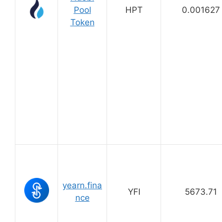
Pool
HPT
0.001627
Token
yearn.fina
YFI
5673.71
nce