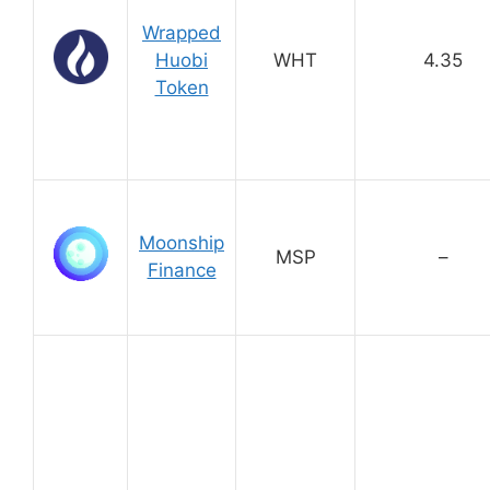
Wrapped
Huobi
WHT
4.35
Token
Moonship
MSP
–
Finance