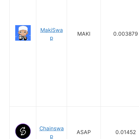
MakiSwa
MAKI
0.003879
p
Chainswa
ASAP
0.01452
p