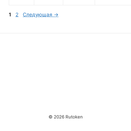
Страница
Страница
1
2
Следующая
→
© 2026 Rutoken