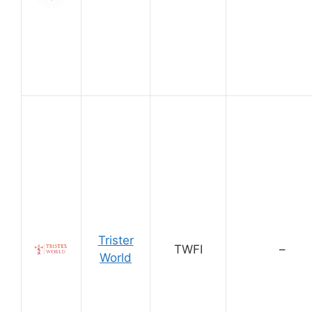
Trister
TWFI
–
World