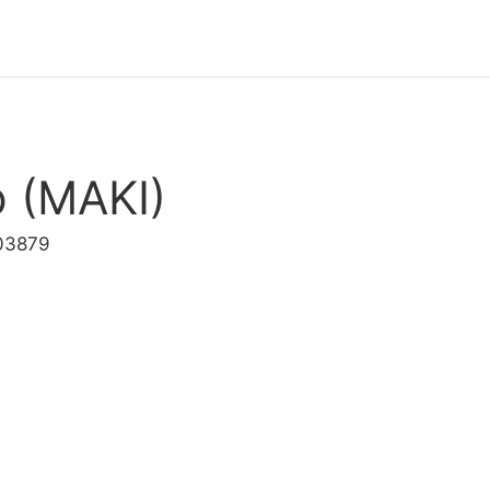
 (MAKI)
003879