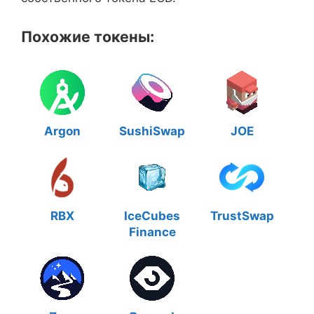
Похожие токены:
Argon
SushiSwap
JOE
RBX
IceCubes
TrustSwap
Finance