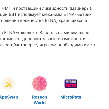
ы НМТ и поставщики ликвидности (майнеры).
кции BBT использует механизм ETNA-метрик.
отношения количества ETNA, хранящихся в
 в ETNA-кошельке. Владельцы минимально
открывают дополнительные возможности.
-to-earn/метаверсе, игрокам необходимо иметь
ApeSwap
Roseon
MicroPets
World