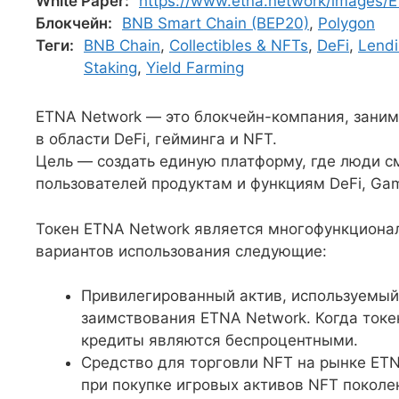
White Paper:
https://www.etna.network/images/
Блокчейн:
BNB Smart Chain (BEP20)
,
Polygon
Теги:
BNB Chain
,
Collectibles & NFTs
,
DeFi
,
Lendi
Staking
,
Yield Farming
ETNA Network — это блокчейн-компания, зани
в области DeFi, гейминга и NFT.
Цель — создать единую платформу, где люди с
пользователей продуктам и функциям DeFi, Gam
Токен ETNA Network является многофункциона
вариантов использования следующие:
Привилегированный актив, используемый
заимствования ETNA Network. Когда токе
кредиты являются беспроцентными.
Средство для торговли NFT на рынке ETN
при покупке игровых активов NFT поколе