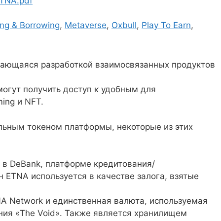
ETNA.pdf
ng & Borrowing
,
Metaverse
,
Oxbull
,
Play To Earn
,
мающаяся разработкой взаимосвязанных продуктов
могут получить доступ к удобным для
ing и NFT.
льным токеном платформы, некоторые из этих
 в DeBank, платформе кредитования/
н ETNA используется в качестве залога, взятые
A Network и единственная валюта, используемая
ния «The Void». Также является хранилищем