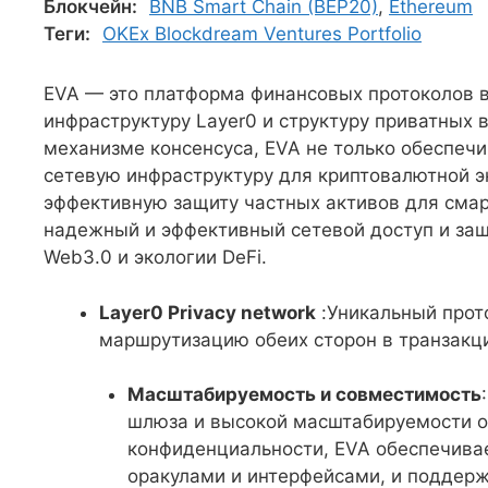
Блокчейн:
BNB Smart Chain (BEP20)
,
Ethereum
Теги:
OKEx Blockdream Ventures Portfolio
EVA — это платформа финансовых протоколов 
инфраструктуру Layer0 и структуру приватных
механизме консенсуса, EVA не только обеспеч
сетевую инфраструктуру для криптовалютной э
эффективную защиту частных активов для смар
надежный и эффективный сетевой доступ и за
Web3.0 и экологии DeFi.
Layer0 Privacy network
:Уникальный прот
маршрутизацию обеих сторон в транзакц
Масштабируемость и совместимость
шлюза и высокой масштабируемости 
конфиденциальности, EVA обеспечива
оракулами и интерфейсами, и поддерж