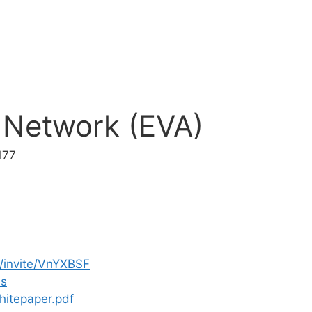
 Network (EVA)
177
m/invite/VnYXBSF
bs
hitepaper.pdf