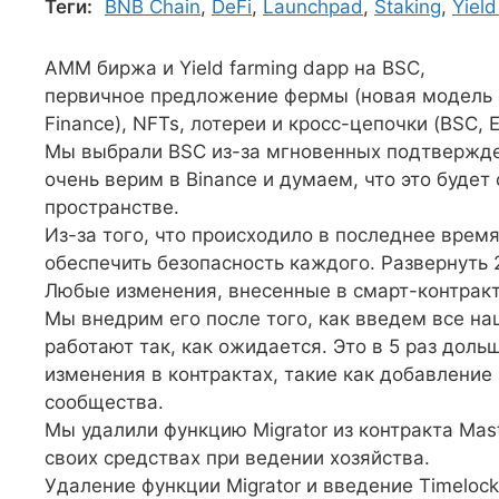
Теги:
BNB Chain
,
DeFi
,
Launchpad
,
Staking
,
Yiel
AMM биржа и Yield farming dapp на BSC,
первичное предложение фермы (новая модель з
Finance), NFTs, лотереи и кросс-цепочки (BSC, Er
Мы выбрали BSC из-за мгновенных подтвержден
очень верим в Binance и думаем, что это буд
пространстве.
Из-за того, что происходило в последнее вре
обеспечить безопасность каждого. Развернуть 
Любые изменения, внесенные в смарт-контракт,
Мы внедрим его после того, как введем все н
работают так, как ожидается. Это в 5 раз доль
изменения в контрактах, такие как добавление
сообщества.
Мы удалили функцию Migrator из контракта Mast
своих средствах при ведении хозяйства.
Удаление функции Migrator и введение Timelock