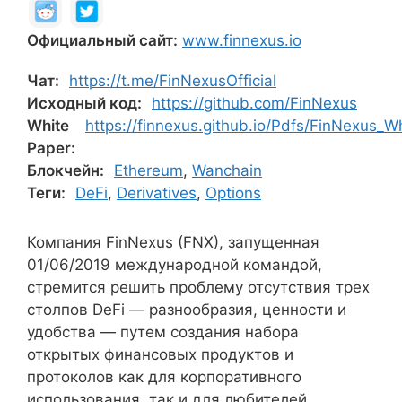
Официальный сайт:
www.finnexus.io
Чат:
https://t.me/FinNexusOfficial
Исходный код:
https://github.com/FinNexus
White
https://finnexus.github.io/Pdfs/FinNexus_W
Paper:
Блокчейн:
Ethereum
,
Wanchain
Теги:
DeFi
,
Derivatives
,
Options
Компания FinNexus (FNX), запущенная
01/06/2019 международной командой,
стремится решить проблему отсутствия трех
столпов DeFi — разнообразия, ценности и
удобства — путем создания набора
открытых финансовых продуктов и
протоколов как для корпоративного
использования, так и для любителей