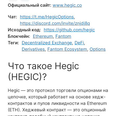
Официальный сайт:
www.hegic.co
Чат:
https://t.me/HegicOptions
,
https://discord.com/invite/znjdj8q
Исходный код:
https://github.com/hegic
Блокчейн:
Ethereum
,
Fantom
Теги:
Decentralized Exchange
,
DeFi
,
Derivatives
,
Fantom Ecosystem
,
Options
Что такое Hegic
(HEGIC)?
Hegic — это протокол торговли опционами на
цепочке, который работает на основе хедж-
контрактов и пулов ликвидности на Ethereum
(ETH). Хеджевый контракт — это опционный