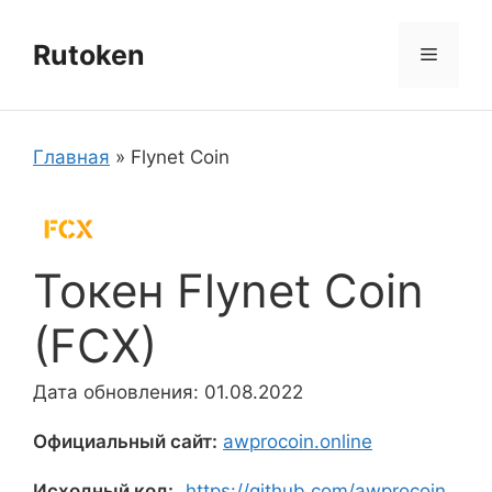
Перейти
к
Rutoken
Меню
содержимому
Главная
»
Flynet Coin
Токен Flynet Coin
(FCX)
Дата обновления: 01.08.2022
Официальный сайт:
awprocoin.online
Исходный код:
https://github.com/awprocoin