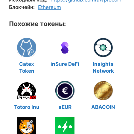
Блокчейн:
Ethereum
Похожие токены:
Catex
inSure DeFi
Insights
Token
Network
Totoro Inu
sEUR
ABACOIN