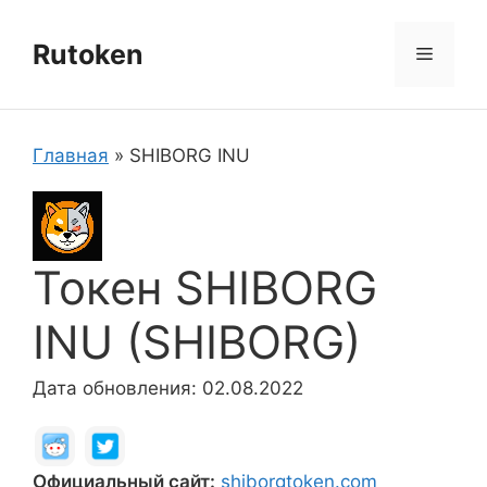
Перейти
к
Rutoken
Меню
содержимому
Главная
»
SHIBORG INU
Токен SHIBORG
INU (SHIBORG)
Дата обновления: 02.08.2022
Официальный сайт:
shiborgtoken.com