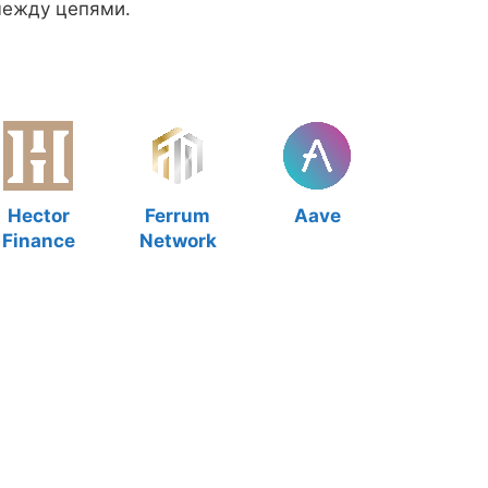
между цепями.
Hector
Ferrum
Aave
Finance
Network