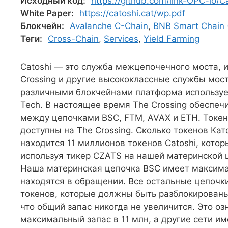
Исходный код:
https://github.com/link-OPC-io/C
White Paper:
https://catoshi.cat/wp.pdf
Блокчейн:
Avalanche C-Chain
,
BNB Smart Chain 
Теги:
Cross-Chain
,
Services
,
Yield Farming
Catoshi — это служба межцепочечного моста,
Crossing и другие высококлассные службы мос
различными блокчейнами платформа используе
Tech. В настоящее время The Crossing обеспе
между цепочками BSC, FTM, AVAX и ETH. Токен
доступны на The Crossing. Сколько токенов Ка
находится 11 миллионов токенов Catoshi, кото
используя тикер CZATS на нашей материнской 
Наша материнская цепочка BSC имеет максимал
находятся в обращении. Все остальные цепочк
токенов, которые должны быть разблокированы 
что общий запас никогда не увеличится. Это оз
максимальный запас в 11 млн, а другие сети и