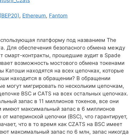
atoshi_Czats
(BEP20)
,
Ethereum
,
Fantom
 использующая платформу под названием The
та. Для обеспечения безопасного обмена между
т смарт-контракты, прошедшие аудит в Spade
чивает возможность мостового обмена токенами
ы Катоши находятся на всех цепочках, которые
тоши находится в обращении? В обращении
рые могут мигрировать по нескольким цепочкам,
цепочке BSC и CATS на всех остальных цепочках.
ьный запас в 11 миллионов токенов, все они
и имеют максимальный запас в 6 миллионов
от материнской цепочки (BSC), что гарантирует,
начает, что в то время как CZATS на BSC имеет
меют максимальный запас по 6 млн, запас никогда