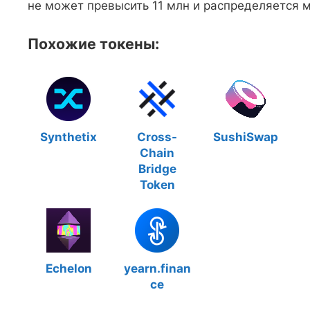
не может превысить 11 млн и распределяется 
Похожие токены:
Synthetix
Cross-
SushiSwap
Chain
Bridge
Token
Echelon
yearn.finan
ce