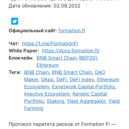
Дата обновления: 02.08.2022
Официальный сайт:
formation.fi
Чат:
https://t.me/FormationFi
White Paper:
https://docs.formation.fi/
Блокчейн:
BNB Smart Chain (BEP20)
,
Ethereum
Теги:
BNB Chain
,
BNB Smart Chain
,
DAO
Maker
,
DApp
,
DeFi
,
DeFi Index
,
Ethereum
Ecosystem
,
Exnetwork Capital Portfolio
,
Injective Ecosystem
,
Kenetic Capital
Portfolio
,
Staking
,
Yield Aggregator
,
Yield
Farming
Протокол паритета рисков от Formation Fi —