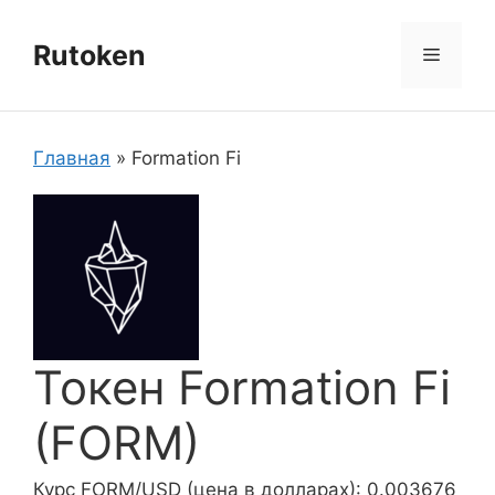
Перейти
к
Rutoken
Меню
содержимому
Главная
»
Formation Fi
Токен Formation Fi
(FORM)
Курс FORM/USD (цена в долларах): 0.003676