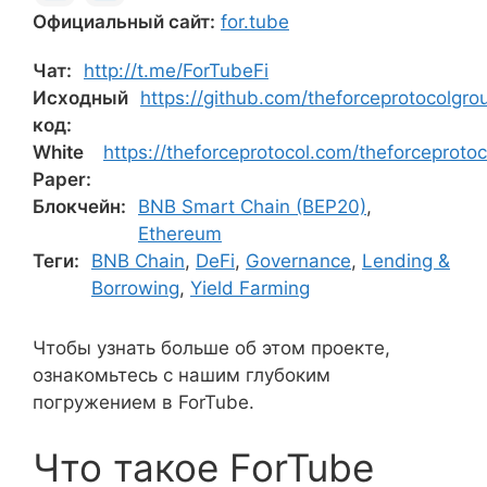
Официальный сайт:
for.tube
Чат:
http://t.me/ForTubeFi
Исходный
https://github.com/theforceprotocolgro
код:
White
https://theforceprotocol.com/theforceproto
Paper:
Блокчейн:
BNB Smart Chain (BEP20)
,
Ethereum
Теги:
BNB Chain
,
DeFi
,
Governance
,
Lending &
Borrowing
,
Yield Farming
Чтобы узнать больше об этом проекте,
ознакомьтесь с нашим глубоким
погружением в ForTube.
Что такое ForTube