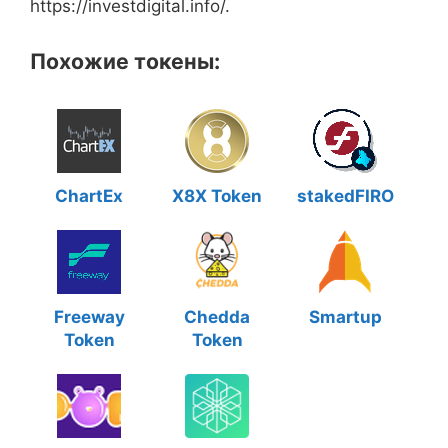
https://investdigital.info/.
Похожие токены:
ChartEx
X8X Token
stakedFIRO
Freeway
Chedda
Smartup
Token
Token