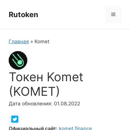
Перейти
к
Rutoken
Меню
содержимому
Главная
»
Komet
Токен Komet
(KOMET)
Дата обновления: 01.08.2022
Официальный сайт:
komet.finance