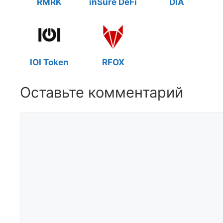
RMRK
inSure DeFi
DIA
IOI Token
RFOX
Оставьте комментарий
Комментарий