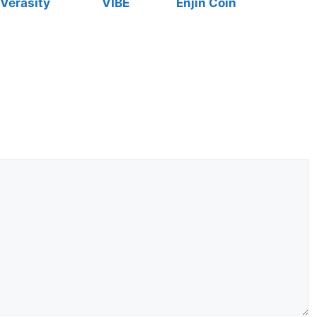
Verasity
VIBE
Enjin Coin