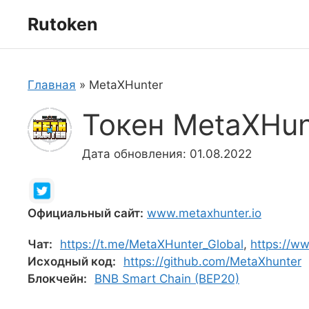
Перейти
Rutoken
к
содержимому
Главная
»
MetaXHunter
Токен MetaXHu
Дата обновления: 01.08.2022
Официальный сайт:
www.metaxhunter.io
Чат:
https://t.me/MetaXHunter_Global
,
https://w
Исходный код:
https://github.com/MetaXhunter
Блокчейн:
BNB Smart Chain (BEP20)