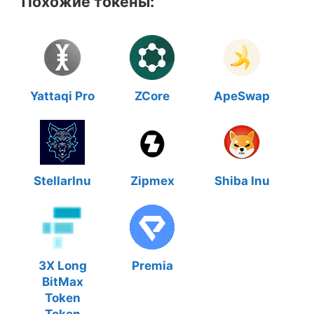
Похожие токены:
Yattaqi Pro
ZCore
ApeSwap
StellarInu
Zipmex
Shiba Inu
3X Long
Premia
BitMax
Token