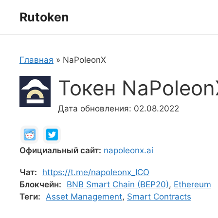
Перейти
Rutoken
к
содержимому
Главная
»
NaPoleonX
Токен NaPoleon
Дата обновления: 02.08.2022
Официальный сайт:
napoleonx.ai
Чат:
https://t.me/napoleonx_ICO
Блокчейн:
BNB Smart Chain (BEP20)
,
Ethereum
Теги:
Asset Management
,
Smart Contracts