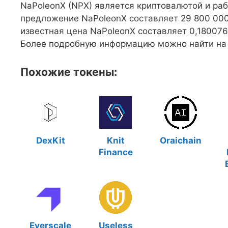
NaPoleonX (NPX) является криптовалютой и ра
предложение NaPoleonX составляет 29 800 000
известная цена NaPoleonX составляет 0,180076
Более подробную информацию можно найти на сай
Похожие токены:
DexKit
Knit
Oraichain
Finance
Everscale
Useless