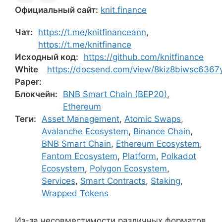
Официальный сайт:
knit.finance
Чат:
https://t.me/knitfinanceann
,
https://t.me/knitfinance
Исходный код:
https://github.com/knitfinance
White
https://docsend.com/view/8kiz8biwsc6367y
Paper:
Блокчейн:
BNB Smart Chain (BEP20)
,
Ethereum
Теги:
Asset Management
,
Atomic Swaps
,
Avalanche Ecosystem
,
Binance Chain
,
BNB Smart Chain
,
Ethereum Ecosystem
,
Fantom Ecosystem
,
Platform
,
Polkadot
Ecosystem
,
Polygon Ecosystem
,
Services
,
Smart Contracts
,
Staking
,
Wrapped Tokens
Из-за несовместимости различных форматов