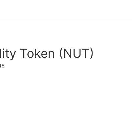
lity Token (NUT)
16