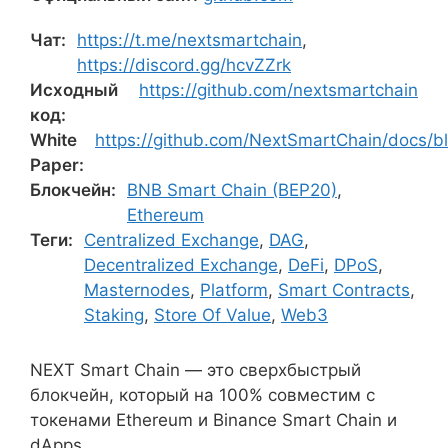
Чат:
https://t.me/nextsmartchain
,
https://discord.gg/hcvZZrk
Исходный
https://github.com/nextsmartchain
код:
White
https://github.com/NextSmartChain/docs/b
Paper:
Блокчейн:
BNB Smart Chain (BEP20)
,
Ethereum
Теги:
Centralized Exchange
,
DAG
,
Decentralized Exchange
,
DeFi
,
DPoS
,
Masternodes
,
Platform
,
Smart Contracts
,
Staking
,
Store Of Value
,
Web3
NEXT Smart Chain — это сверхбыстрый
блокчейн, который на 100% совместим с
токенами Ethereum и Binance Smart Chain и
dApps.