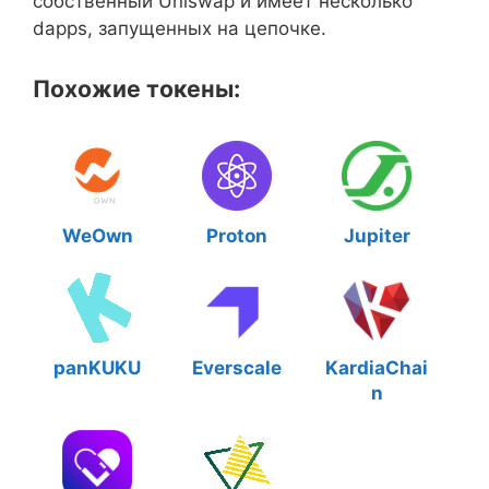
собственный Uniswap и имеет несколько
dapps, запущенных на цепочке.
Похожие токены:
WeOwn
Proton
Jupiter
panKUKU
Everscale
KardiaChai
n