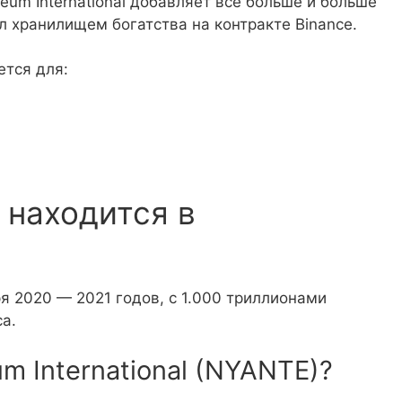
um International добавляет все больше и больше
л хранилищем богатства на контракте Binance.
ется для:
 находится в
ря 2020 — 2021 годов, с 1.000 триллионами
а.
m International (NYANTE)?