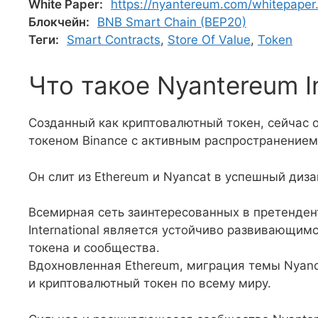
White Paper:
https://nyantereum.com/whitepaper
Блокчейн:
BNB Smart Chain (BEP20)
Теги:
Smart Contracts
,
Store Of Value
,
Token
Что такое Nyantereum I
Созданный как криптовалютный токен, сейчас
токеном Binance с активным распространением
Он слит из Ethereum и Nyancat в успешный диза
Всемирная сеть заинтересованных в претенде
International является устойчиво развивающим
токена и сообщества.
Вдохновленная Ethereum, миграция темы Nyan
и криптовалютный токен по всему миру.