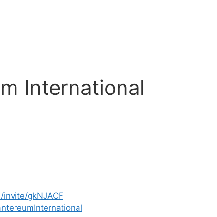
m International
m/invite/gkNJACF
ntereumInternational