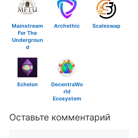
Mainstream
Archethic
Scaleswap
For The
Undergroun
d
Echelon
DecentraWo
rld
Ecosystem
Оставьте комментарий
Комментарий