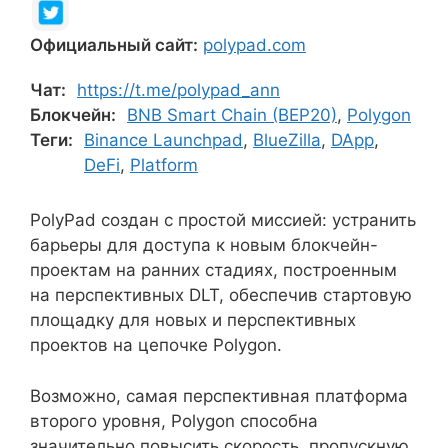
Официальный сайт:
polypad.com
Чат:
https://t.me/polypad_ann
Блокчейн:
BNB Smart Chain (BEP20)
,
Polygon
Теги:
Binance Launchpad
,
BlueZilla
,
DApp
,
DeFi
,
Platform
PolyPad создан с простой миссией: устранить
барьеры для доступа к новым блокчейн-
проектам на ранних стадиях, построенным
на перспективных DLT, обеспечив стартовую
площадку для новых и перспективных
проектов на цепочке Polygon.
Возможно, самая перспективная платформа
второго уровня, Polygon способна
значительно повысить скорость, пропускную