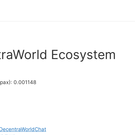
traWorld Ecosystem
ах): 0.001148
/DecentraWorldChat