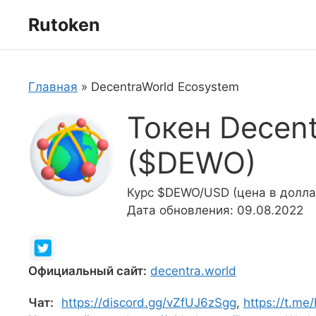
Перейти
Rutoken
к
содержимому
Главная
»
DecentraWorld Ecosystem
Токен Decen
($DEWO)
Курс $DEWO/USD (цена в доллар
Дата обновления: 09.08.2022
Официальный сайт:
decentra.world
Чат:
https://discord.gg/vZfUJ6zSgg
,
https://t.me