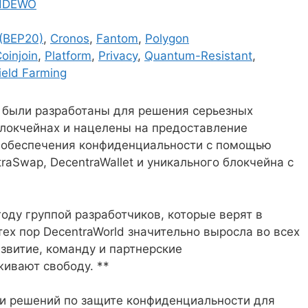
ldDEWO
(BEP20)
,
Cronos
,
Fantom
,
Polygon
oinjoin
,
Platform
,
Privacy
,
Quantum-Resistant
,
ield Farming
s были разработаны для решения серьезных
локчейнах и нацелены на предоставление
 обеспечения конфиденциальности с помощью
raSwap, DecentraWallet и уникального блокчейна с
году группой разработчиков, которые верят в
ех пор DecentraWorld значительно выросла во всех
азвитие, команду и партнерские
ивают свободу. **
и решений по защите конфиденциальности для