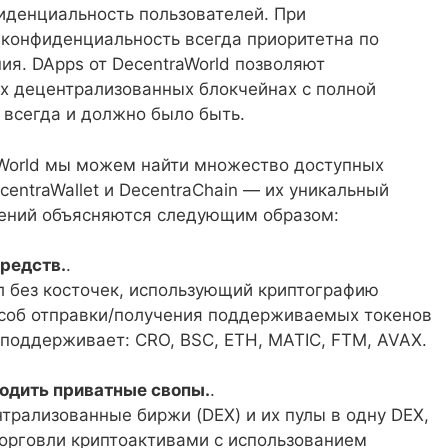
иденциальность пользователей. При
 конфиденциальность всегда приоритетна по
ия. DApps от DecentraWorld позволяют
х децентрализованных блокчейнах с полной
 всегда и должно было быть.
 World мы можем найти множество доступных
centraWallet и DecentraChain — их уникальный
жений объясняются следующим образом:
редств.
.
л без косточек, использующий криптографию
особ отправки/получения поддерживаемых токенов
 поддерживает: CRO, BSC, ETH, MATIC, FTM, AVAX.
одить приватные свопы.
.
трализованные биржи (DEX) и их пулы в одну DEX,
торговли криптоактивами с использованием