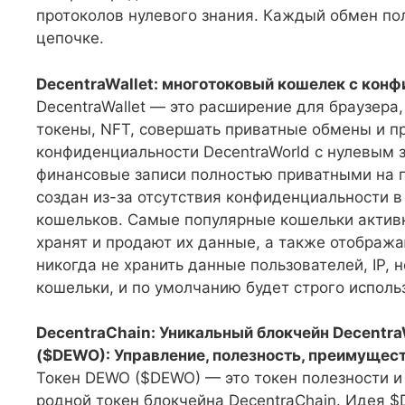
протоколов нулевого знания. Каждый обмен по
цепочке.
DecentraWallet: многотоковый кошелек с кон
DecentraWallet — это расширение для браузера
токены, NFT, совершать приватные обмены и п
конфиденциальности DecentraWorld с нулевым 
финансовые записи полностью приватными на п
создан из-за отсутствия конфиденциальности
кошельков. Самые популярные кошельки активн
хранят и продают их данные, а также отобража
никогда не хранить данные пользователей, IP, 
кошельки, и по умолчанию будет строго исполь
DecentraChain: Уникальный блокчейн Decentr
($DEWO): Управление, полезность, преимущес
Токен DEWO ($DEWO) — это токен полезности и 
родной токен блокчейна DecentraChain. Идея $