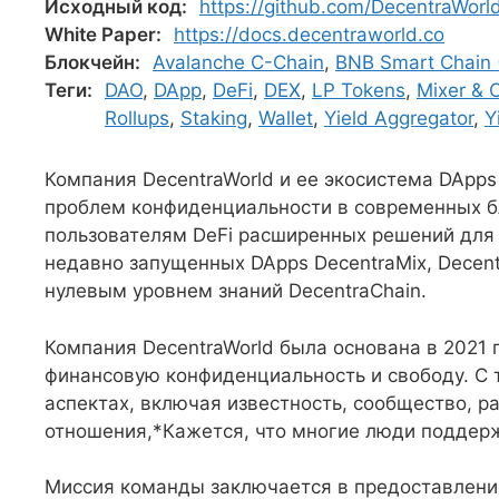
Исходный код:
https://github.com/DecentraWor
White Paper:
https://docs.decentraworld.co
Блокчейн:
Avalanche C-Chain
,
BNB Smart Chain 
Теги:
DAO
,
DApp
,
DeFi
,
DEX
,
LP Tokens
,
Mixer & C
Rollups
,
Staking
,
Wallet
,
Yield Aggregator
,
Y
Компания DecentraWorld и ее экосистема DApp
проблем конфиденциальности в современных б
пользователям DeFi расширенных решений для
недавно запущенных DApps DecentraMix, Decent
нулевым уровнем знаний DecentraChain.
Компания DecentraWorld была основана в 2021 
финансовую конфиденциальность и свободу. С т
аспектах, включая известность, сообщество, р
отношения,*Кажется, что многие люди поддерж
Миссия команды заключается в предоставлени