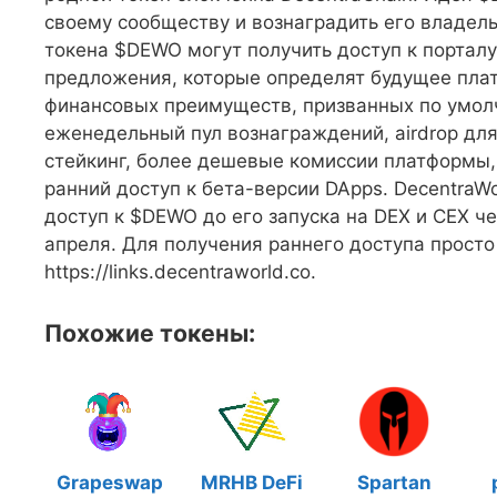
своему сообществу и вознаградить его владел
токена $DEWO могут получить доступ к порталу
предложения, которые определят будущее пла
финансовых преимуществ, призванных по умол
еженедельный пул вознаграждений, airdrop дл
стейкинг, более дешевые комиссии платформы,
ранний доступ к бета-версии DApps. Decentra
доступ к $DEWO до его запуска на DEX и CEX че
апреля. Для получения раннего доступа просто
https://links.decentraworld.co.
Похожие токены:
Grapeswap
MRHB DeFi
Spartan