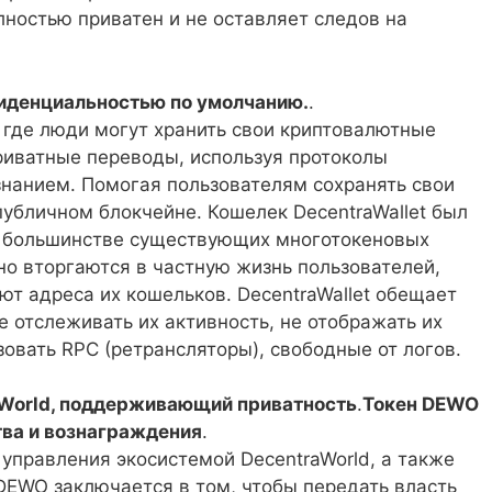
лностью приватен и не оставляет следов на
фиденциальностью по умолчанию.
.
, где люди могут хранить свои криптовалютные
риватные переводы, используя протоколы
знанием. Помогая пользователям сохранять свои
убличном блокчейне. Кошелек DecentraWallet был
 в большинстве существующих многотокеновых
о вторгаются в частную жизнь пользователей,
ют адреса их кошельков. DecentraWallet обещает
не отслеживать их активность, не отображать их
зовать RPC (ретрансляторы), свободные от логов.
aWorld, поддерживающий приватность
.
Токен DEWO
тва и вознаграждения
.
управления экосистемой DecentraWorld, а также
DEWO заключается в том, чтобы передать власть