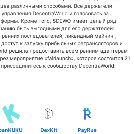
ьцев различными способами. Все держатели
 управления DecentraWorld и голосовать за
тформы. Кроме того, $DEWO имеет целый ряд
чанию быть выгодными для его держателей:
я ранних последователей, ликвидный майнинг,
 доступ к запуску прибыльных ретрансляторов и
World решила предоставить всем ранним адаптерам
рез мероприятие «fairlaunch», которое состоится 21
 присоединитесь к сообществу DecentraWorld:
panKUKU
DexKit
PayRue