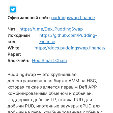
Официальный сайт:
puddingswap.finance
Чат:
https://t.me/Dex_PuddingSwap
Исходный
https://github.com/Pudding-
код:
Finance
White
https://docs.puddingswap.finance/
Paper:
Блокчейн:
Hoo Smart Chain
PuddingSwap — это крупнейшая
децентрализованная биржа AMM на HSC,
которая также является первым Defi APP
комбинированным обменом и добычей.
Поддержка добычи LP, ставка PUD для
добычи PUD, ипотечные ваучеры ePUD для
добычи на пуле, комбинированная добыча с