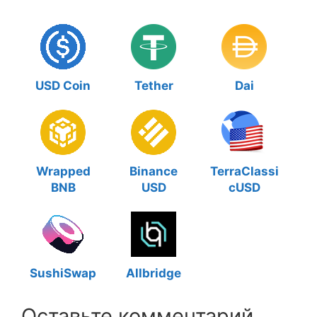
USD Coin
Tether
Dai
Wrapped
Binance
TerraClassi
BNB
USD
cUSD
SushiSwap
Allbridge
Оставьте комментарий