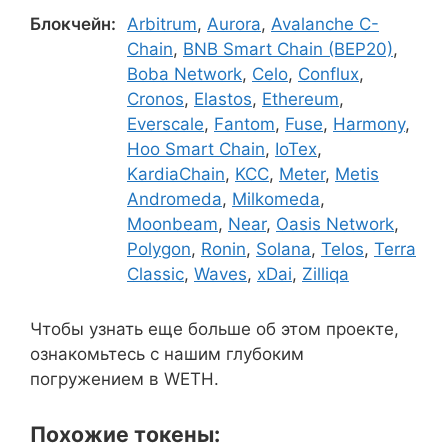
Блокчейн:
Arbitrum
,
Aurora
,
Avalanche C-
Chain
,
BNB Smart Chain (BEP20)
,
Boba Network
,
Celo
,
Conflux
,
Cronos
,
Elastos
,
Ethereum
,
Everscale
,
Fantom
,
Fuse
,
Harmony
,
Hoo Smart Chain
,
IoTex
,
KardiaChain
,
KCC
,
Meter
,
Metis
Andromeda
,
Milkomeda
,
Moonbeam
,
Near
,
Oasis Network
,
Polygon
,
Ronin
,
Solana
,
Telos
,
Terra
Classic
,
Waves
,
xDai
,
Zilliqa
Чтобы узнать еще больше об этом проекте,
ознакомьтесь с нашим глубоким
погружением в WETH.
Похожие токены: