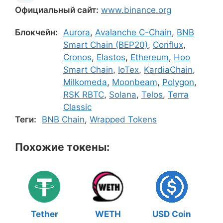
Официальный сайт:
www.binance.org
Блокчейн:
Aurora
,
Avalanche C-Chain
,
BNB
Smart Chain (BEP20)
,
Conflux
,
Cronos
,
Elastos
,
Ethereum
,
Hoo
Smart Chain
,
IoTex
,
KardiaChain
,
Milkomeda
,
Moonbeam
,
Polygon
,
RSK RBTC
,
Solana
,
Telos
,
Terra
Classic
Теги:
BNB Chain
,
Wrapped Tokens
Похожие токены:
Tether
WETH
USD Coin