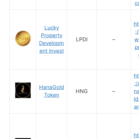
c
ht
Lucky
:
Property
LPDI
–
w
Developm
pd
ent Invest
ht
:/
HanaGold
HNG
–
n
Token
ld
a
ht