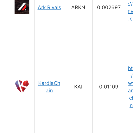
:/
Ark Rivals
ARKN
0.002697
ri
.
ht
:
KardiaCh
w
KAI
0.01109
ain
ar
c
n