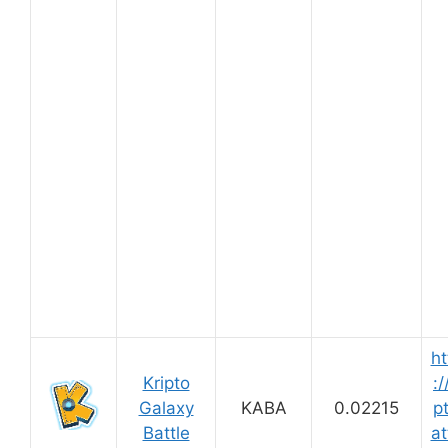
ht
Kripto
:/
Galaxy
KABA
0.02215
p
Battle
at