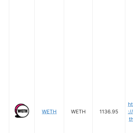
ht
WETH
WETH
1136.95
:/
th