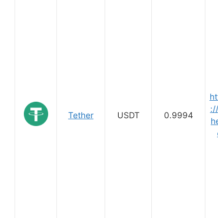
ht
:/
Tether
USDT
0.9994
he