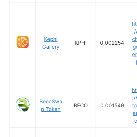
ht
:/
Kephi
c
KPHI
0.002254
Gallery
g
ep
ht
:/
BecoSwa
BECO
0.001549
c
p Token
a