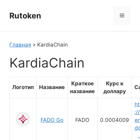
Перейти
к
Rutoken
Меню
содержимому
Главная
»
KardiaChain
KardiaChain
Краткое
Курс к
Логотип
Название
С
название
доллару
ht
:/
FADO Go
FADO
0.0004009
en
d
.