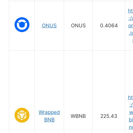
ht
:/
ONUS
ONUS
0.4064
o
.i
ht
:
Wrapped
w
WBNB
225.43
BNB
b
n