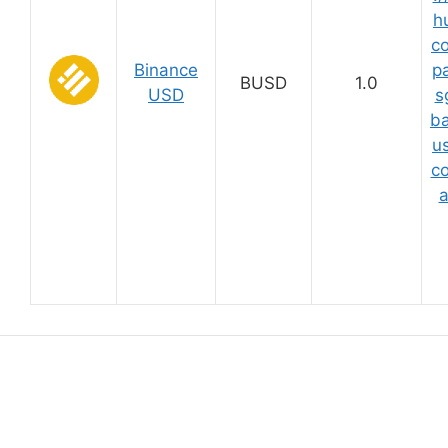
h
c
Binance
p
BUSD
1.0
USD
s
ba
u
co
a